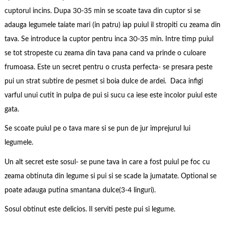
cuptorul incins. Dupa 30-35 min se scoate tava din cuptor si se
adauga legumele taiate mari (in patru) iap puiul il stropiti cu zeama din
tava. Se introduce la cuptor pentru inca 30-35 min. Intre timp puiul
se tot stropeste cu zeama din tava pana cand va prinde o culoare
frumoasa. Este un secret pentru o crusta perfecta- se presara peste
pui un strat subtire de pesmet si boia dulce de ardei. Daca infigi
varful unui cutit in pulpa de pui si sucu ca iese este incolor puiul este
gata.
Se scoate puiul pe o tava mare si se pun de jur imprejurul lui
legumele.
Un alt secret este sosul- se pune tava in care a fost puiul pe foc cu
zeama obtinuta din legume si pui si se scade la jumatate. Optional se
poate adauga putina smantana dulce(3-4 linguri).
Sosul obtinut este delicios. Il serviti peste pui si legume.